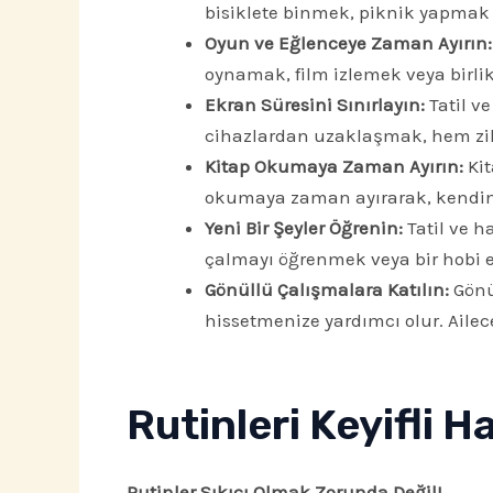
bisiklete binmek, piknik yapmak 
Oyun ve Eğlenceye Zaman Ayırın:
oynamak, film izlemek veya birlikt
Ekran Süresini Sınırlayın:
Tatil ve
cihazlardan uzaklaşmak, hem zihni
Kitap Okumaya Zaman Ayırın:
Kit
okumaya zaman ayırarak, kendiniz
Yeni Bir Şeyler Öğrenin:
Tatil ve ha
çalmayı öğrenmek veya bir hobi e
Gönüllü Çalışmalara Katılın:
Gönü
hissetmenize yardımcı olur. Ailece
Rutinleri Keyifli 
Rutinler Sıkıcı Olmak Zorunda Değil!