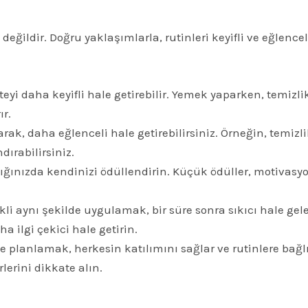
değildir. Doğru yaklaşımlarla, rutinleri keyifli ve eğlenc
teyi daha keyifli hale getirebilir. Yemek yaparken, temiz
r.
arak, daha eğlenceli hale getirebilirsiniz. Örneğin, temiz
ırabilirsiniz.
ınızda kendinizi ödüllendirin. Küçük ödüller, motivasyon
kli aynı şekilde uygulamak, bir süre sonra sıkıcı hale ge
ha ilgi çekici hale getirin.
te planlamak, herkesin katılımını sağlar ve rutinlere bağlılığ
rlerini dikkate alın.