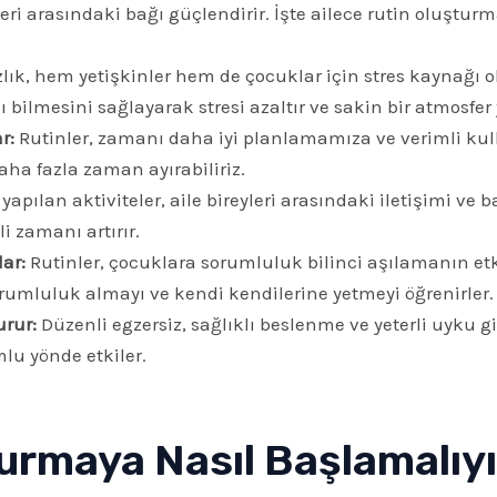
yleri arasındaki bağı güçlendirir. İşte ailece rutin oluştur
zlık, hem yetişkinler hem de çocuklar için stres kaynağı ol
ilmesini sağlayarak stresi azaltır ve sakin bir atmosfer y
r:
Rutinler, zamanı daha iyi planlamamıza ve verimli ku
a fazla zaman ayırabiliriz.
 yapılan aktiviteler, aile bireyleri arasındaki iletişimi ve b
li zamanı artırır.
ar:
Rutinler, çocuklara sorumluluk bilinci aşılamanın etkili
orumluluk almayı ve kendi kendilerine yetmeyi öğrenirler.
urur:
Düzenli egzersiz, sağlıklı beslenme ve yeterli uyku gib
lu yönde etkiler.
turmaya Nasıl Başlamalıy