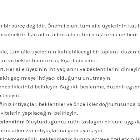
r bir süreç değildir. Önemli olan, tüm aile üyelerinin katı
semektir. İşte adım adım aile rutini oluşturma rehberi:
le, tüm aile üyelerinin katılabileceği bir toplantı düzenl
ı ve beklentilerinizi açıkça ifade edin.
in:
Her aile üyesinin ihtiyaçlarını ve beklentilerini dinley
vakit geçirmeye ihtiyacı olduğunu unutmayın.
önceliklerinizi belirleyin. Sağlıklı beslenme, düzenli egz
steleyin.
ğiniz ihtiyaçlar, beklentiler ve öncelikler doğrultusunda b
telerin yapılacağını belirleyin.
rlendirin:
Oluşturduğunuz rutin taslağını bir süre uygulay
utini ailenizin ihtiyaçlarına göre uyarlayın.
lar içermemelidir. Beklenmedik durumlar veya özel etkin