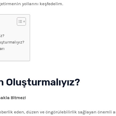
 getirmenin yollarını keşfedelim.
ız?
luşturmalıyız?
arı
n Oluşturmalıyız?
akla Bitmez!
berlik eden, düzen ve öngörülebilirlik sağlayan önemli ara