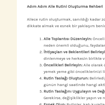
Adım Adım Aile Rutini Oluşturma Rehberi
Ailece rutin oluşturmak, sanıldığı kadar zo
dikkate almak ve esnek bir yaklaşım benim
Aile Toplantısı Düzenleyin:
Öncelik
neden önemli olduğunu, faydaların
İhtiyaçları ve Beklentileri Belirley
dinlenmeye ve herkesin birlikte 
Öncelikleri Belirleyin:
Aile olarak 
yemek yeme gibi önceliklerinizi li
Rutin Taslağı Oluşturun:
Belirledi
günün hangi saatinde hangi aktivi
Rutin Taslağını Uygulayın ve Değe
Gerekirse, değişiklikler yapın ve r
Esnek Olun:
Rutinler, katı kural