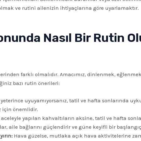
mak ve rutini ailenizin ihtiyaçlarına göre uyarlamaktır.
onunda Nasıl Bir Rutin O
tinlerinden farklı olmalıdır. Amacımız, dinlenmek, eğlenme
iniz bazı rutin önerileri:
 yeterince uyuyamıyorsanız, tatil ve hafta sonlarında uyk
z için önemlidir.
 aceleyle yapılan kahvaltıların aksine, tatil ve hafta son
ılar, aile bağlarını güçlendirir ve güne keyifli bir başlang
ırın:
Hava güzelse, mutlaka açık hava aktivitelerine za