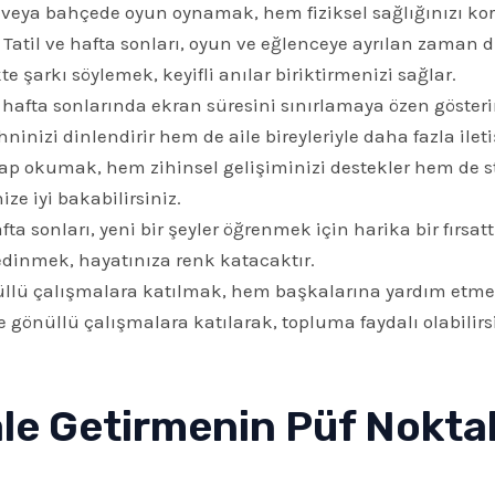
veya bahçede oyun oynamak, hem fiziksel sağlığınızı ko
Tatil ve hafta sonları, oyun ve eğlenceye ayrılan zaman di
e şarkı söylemek, keyifli anılar biriktirmenizi sağlar.
 hafta sonlarında ekran süresini sınırlamaya özen gösterin.
nizi dinlendirir hem de aile bireyleriyle daha fazla ilet
ap okumak, hem zihinsel gelişiminizi destekler hem de stre
e iyi bakabilirsiniz.
fta sonları, yeni bir şeyler öğrenmek için harika bir fırsa
dinmek, hayatınıza renk katacaktır.
llü çalışmalara katılmak, hem başkalarına yardım etmeni
 gönüllü çalışmalara katılarak, topluma faydalı olabilirsi
Hale Getirmenin Püf Noktal