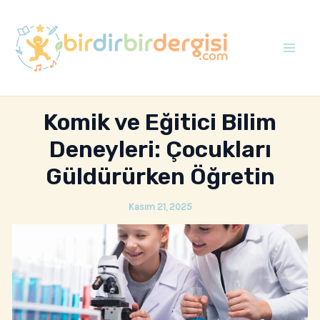
İçeriğe
atla
Mai
Men
Komik ve Eğitici Bilim
Deneyleri: Çocukları
Güldürürken Öğretin
Kasım 21, 2025