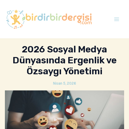
İçeriğe
atla
Mai
Men
2026 Sosyal Medya
Dünyasında Ergenlik ve
Özsaygı Yönetimi
Nisan 5, 2026