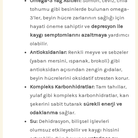
Omega-3 Yağ Asitleri:
Somon, ceviz, chia
tohumu gibi besinlerde bulunan omega-
3’ler, beyin hücre zarlarının sağlığı için
hayati öneme sahiptir ve
depresyon ile
kaygı semptomlarını azaltmaya
yardımcı
olabilir.
Antioksidanlar:
Renkli meyve ve sebzeler
(yaban mersini, ıspanak, brokoli) gibi
antioksidan açısından zengin gıdalar,
beyin hücrelerini oksidatif stresten korur.
Kompleks Karbonhidratlar:
Tam tahıllar,
yulaf gibi kompleks karbonhidratlar, kan
şekerini sabit tutarak
sürekli enerji ve
odaklanma
sağlar.
Su:
Dehidrasyon, bilişsel işlevleri
olumsuz etkileyebilir ve kaygı hissini