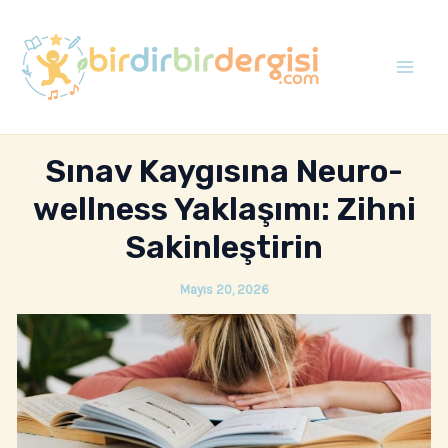
İçeriğe
atla
Mai
Men
Sınav Kaygısına Neuro-
wellness Yaklaşımı: Zihni
Sakinleştirin
Mayıs 20, 2026