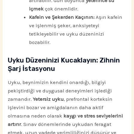
artırabilir. Gün boyunca
yeterince su
içmek
çok önemlidir.
Kafein ve Şekerden Kaçının:
Aşırı kafein
ve işlenmiş şeker, anksiyeteyi
tetikleyebilir ve uyku düzeninizi
bozabilir.
Uyku Düzeninizi Kucaklayın: Zihnin
Şarj İstasyonu
Uyku, beynimizin kendini onardığı, bilgiyi
pekiştirdiği ve duygusal deneyimleri işlediği
zamandır.
Yetersiz uyku
, prefrontal korteksin
işlevini bozar ve amigdalanın daha aktif
olmasına neden olarak
kaygı ve stres seviyelerini
artırır
. Sınav dönemlerinde uykudan feragat
etmek, uzun vadede verimliliğinizi düşürür ve