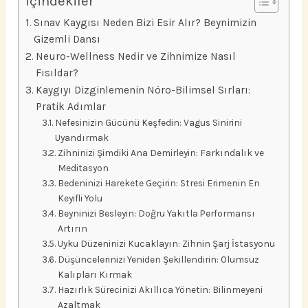
İçindekiler
Sınav Kaygısı Neden Bizi Esir Alır? Beynimizin
Gizemli Dansı
Neuro-Wellness Nedir ve Zihnimize Nasıl
Fısıldar?
Kaygıyı Dizginlemenin Nöro-Bilimsel Sırları:
Pratik Adımlar
Nefesinizin Gücünü Keşfedin: Vagus Sinirini
Uyandırmak
Zihninizi Şimdiki Ana Demirleyin: Farkındalık ve
Meditasyon
Bedeninizi Harekete Geçirin: Stresi Erimenin En
Keyifli Yolu
Beyninizi Besleyin: Doğru Yakıtla Performansı
Artırın
Uyku Düzeninizi Kucaklayın: Zihnin Şarj İstasyonu
Düşüncelerinizi Yeniden Şekillendirin: Olumsuz
Kalıpları Kırmak
Hazırlık Sürecinizi Akıllıca Yönetin: Bilinmeyeni
Azaltmak