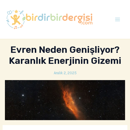
İçeriğe
atla
Mai
Men
Evren Neden Genişliyor?
Karanlık Enerjinin Gizemi
Aralık 2, 2025