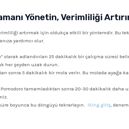
manı Yönetin, Verimliliği Artırı
liliği artırmak için oldukça etkili bir yöntemdir. Bu tekn
nıza yardımcı olur.
 olarak adlandırılan 25 dakikalık bir çalışma süresi beli
ak her şeyden uzak durun.
tan sonra 5 dakikalık bir mola verin. Bu molada ayağa kalk
 Pomodoro tamamladıktan sonra 20-30 dakikalık daha uz
niz.
süre boyunca bu döngüyü tekrarlayın.
1king giriş
, denem