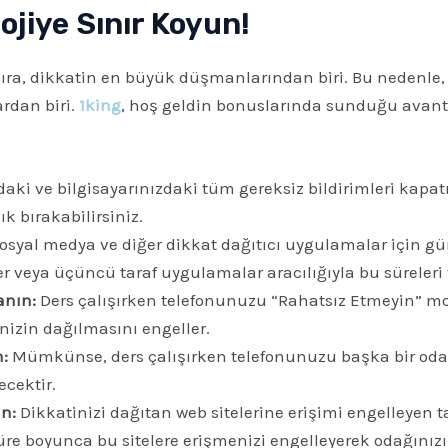
lojiye Sınır Koyun!
sıra, dikkatin en büyük düşmanlarından biri. Bu nedenle, 
rdan biri.
1king
, hoş geldin bonuslarında sunduğu avantaj
ki ve bilgisayarınızdaki tüm gereksiz bildirimleri kapa
ık bırakabilirsiniz.
osyal medya ve diğer dikkat dağıtıcı uygulamalar için gün
r veya üçüncü taraf uygulamalar aracılığıyla bu süreleri t
anın:
Ders çalışırken telefonunuzu “Rahatsız Etmeyin” mo
inizin dağılmasını engeller.
:
Mümkünse, ders çalışırken telefonunuzu başka bir od
ecektir.
n:
Dikkatinizi dağıtan web sitelerine erişimi engelleyen t
süre boyunca bu sitelere erişmenizi engelleyerek odağınız