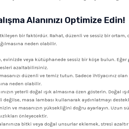
ışma Alanınızı Optimize Edin!
kileyen bir faktördür. Rahat, düzenli ve sessiz bir ortam,
ağılmasına neden olabilir.
evinizde veya kütüphanede sessiz bir köşe bulun. Eğ
sleri azaltabilirsiniz.
asanızı düzenli ve temiz tutun. Sadece ihtiyacınız ol
ına neden olabilir.
nızın yeterli doğal ışık almasına özen gösterin. Doğal ış
erli değilse, masa lambası kullanarak aydınlatmayı destekle
izin ve masanızın yüksekliğini doğru ayarlayın. Uzun sü
ızlıkları önleyecektir.
anınıza bitki veya doğal unsurlar eklemek, stresi azaltır