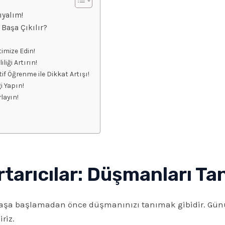
ıyalım!
 Başa Çıkılır?
imize Edin!
liği Artırın!
tif Öğrenme ile Dikkat Artışı!
i Yapın!
rlayın!
tarıcılar: Düşmanları Tan
savaşa başlamadan önce düşmanınızı tanımak gibidir. Gün
riz.