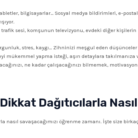
 tabletler, bilgisayarlar… Sosyal medya bildirimleri, e-pos
ışıyor.
trafik sesi, komşunun televizyonu, evdeki diğer kişileri
rgunluk, stres, kaygı… Zihninizi meşgul eden düşünceler d
eyi mükemmel yapma isteği, aşırı detaylara takılmanıza 
acağınızı, ne kadar çalışacağınızı bilmemek, motivasyon
 Dikkat Dağıtıcılarla Nasıl
a nasıl savaşacağımızı öğrenme zamanı. İşte size birkaç e