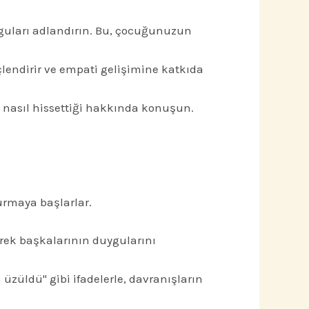
guları adlandırın. Bu, çocuğunuzun
üçlendirir ve empati gelişimine katkıda
 nasıl hissettiği hakkında konuşun.
urmaya başlarlar.
rerek başkalarının duygularını
züldü" gibi ifadelerle, davranışların