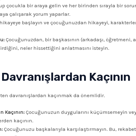
up çocukla bir araya gelin ve her birinden sırayla bir sor
maya çalışarak yorum yaparlar.
 hikayeye başlayın ve çocuğunuzdan hikayeyi, karakterler
u:
Çocuğunuzdan, bir başkasının (arkadaşı, öğretmeni, ail
rdiğini, neler hissettiğini anlatmasını isteyin.
 Davranışlardan Kaçının
elten davranışlardan kaçınmak da önemlidir.
n Kaçının:
Çocuğunuzun duygularını küçümsemeyin veya 
erden kaçının.
n:
Çocuğunuzu başkalarıyla karşılaştırmayın. Bu, rekabet d