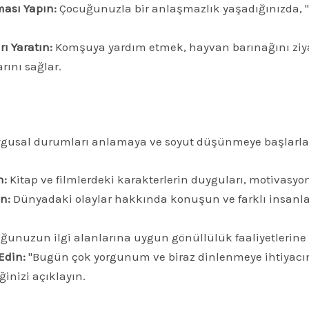
ması Yapın:
Çocuğunuzla bir anlaşmazlık yaşadığınızda, "
ı Yaratın:
Komşuya yardım etmek, hayvan barınağını ziyar
rını sağlar.
gusal durumları anlamaya ve soyut düşünmeye başlarla
n:
Kitap ve filmlerdeki karakterlerin duyguları, motivasy
ın:
Dünyadaki olaylar hakkında konuşun ve farklı insanlar
unuzun ilgi alanlarına uygun gönüllülük faaliyetlerine 
Edin:
"Bugün çok yorgunum ve biraz dinlenmeye ihtiyacım v
ğinizi açıklayın.