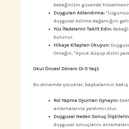
bebeğinizin güvende hissetmesini
Duyguları Adlandırma:
"Üzgünsün 
duygusal kelime dağarcığını geliş
Yüz İfadelerini Taklit Edin:
Bebeğin
bulunur.
Hikaye Kitapları Okuyun:
Duygusal
Örneğin, "Ayıcık düşüp dizini yara
Okul Öncesi Dönem (3-5 Yaş):
Bu dönemde çocuklar, başkalarının bakış 
Rol Yapma Oyunları Oynayın:
Dokt
anlamalarına yardımcı olur.
Duygusal Neden Sonuç İlişkilerini
duygusal sonuçlarını anlamaları