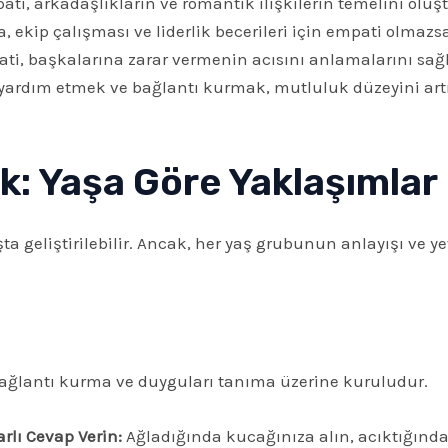
ti, arkadaşlıkların ve romantik ilişkilerin temelini oluşt
, ekip çalışması ve liderlik becerileri için empati olmazs
i, başkalarına zarar vermenin acısını anlamalarını sağl
ardım etmek ve bağlantı kurmak, mutluluk düzeyini artır
: Yaşa Göre Yaklaşımlar
şta geliştirilebilir. Ancak, her yaş grubunun anlayışı ve ye
ğlantı kurma ve duyguları tanıma üzerine kuruludur.
rlı Cevap Verin:
Ağladığında kucağınıza alın, acıktığında 