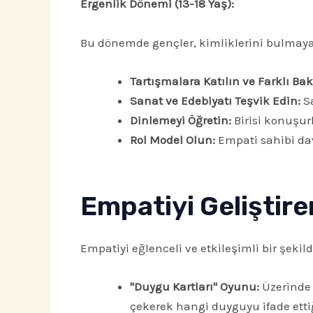
Ergenlik Dönemi (13-18 Yaş):
Bu dönemde gençler, kimliklerini bulmaya v
Tartışmalara Katılın ve Farklı Ba
Sanat ve Edebiyatı Teşvik Edin:
Sa
Dinlemeyi Öğretin:
Birisi konuşur
Rol Model Olun:
Empati sahibi dav
Empatiyi Geliştire
Empatiyi eğlenceli ve etkileşimli bir şekild
"Duygu Kartları" Oyunu:
Üzerinde 
çekerek hangi duyguyu ifade ettiğ