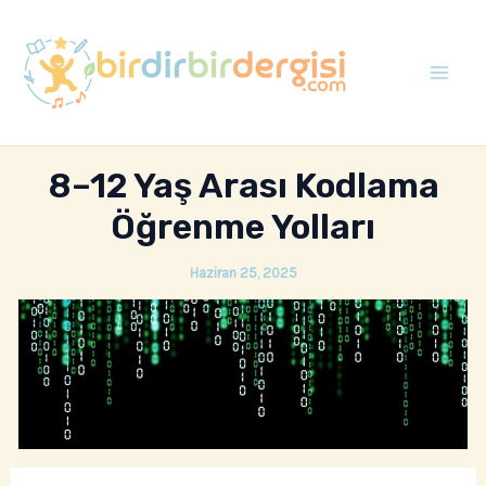
İçeriğe
atla
Mai
Men
8–12 Yaş Arası Kodlama
Öğrenme Yolları
Haziran 25, 2025